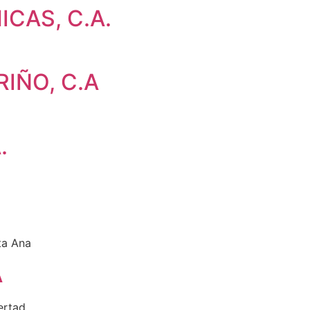
CAS, C.A.
IÑO, C.A
.
ta Ana
A
ertad