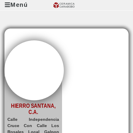
Menú
HIERRO SANTANA,
C.A.
Calle Independencia
Cruce Con Calle Los
Rosales Local Galpon