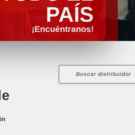
PAÍS
¡Encuéntranos!
e
ón