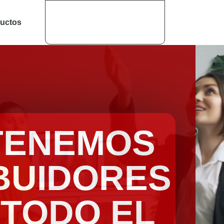
uctos
Encuéntra
TENEMOS
BUIDORES
 TODO EL