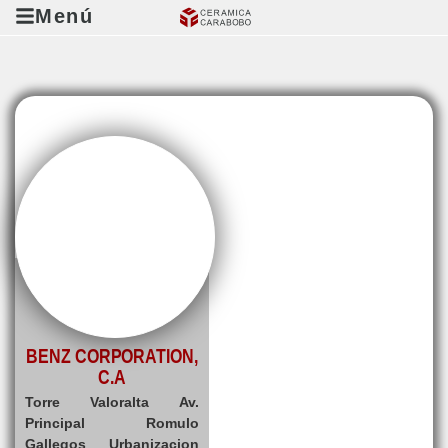
Menú
BENZ CORPORATION,
C.A
Torre Valoralta Av.
Principal Romulo
Gallegos Urbanizacion