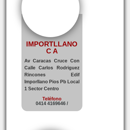
IMPORTLLANO
C A
Av Caracas Cruce Con
Calle Carlos Rodriguez
Rincones Edif
Imporllano Pios Pb Local
1 Sector Centro
Teléfono
0414 4169646 /