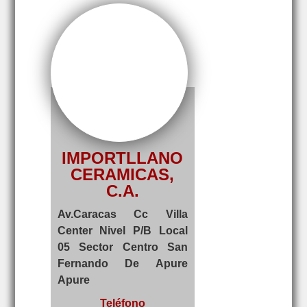
IMPORTLLANO
CERAMICAS,
C.A.
Av.Caracas Cc Villa
Center Nivel P/B Local
05 Sector Centro San
Fernando De Apure
Apure
Teléfono