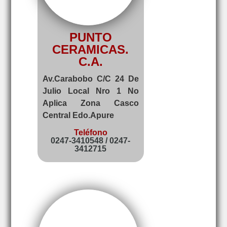
PUNTO
CERAMICAS.
C.A.
Av.Carabobo C/C 24 De
Julio Local Nro 1 No
Aplica Zona Casco
Central Edo.Apure
Teléfono
0247-3410548 / 0247-
3412715