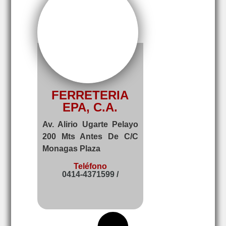
FERRETERIA
EPA, C.A.
Av. Alirio Ugarte Pelayo
200 Mts Antes De C/C
Monagas Plaza
Teléfono
0414-4371599 /