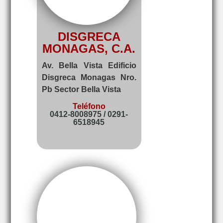
DISGRECA
MONAGAS, C.A.
Av. Bella Vista Edificio
Disgreca Monagas Nro.
Pb Sector Bella Vista
Teléfono
0412-8008975 / 0291-
6518945