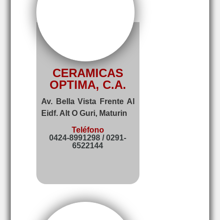
CERAMICAS
OPTIMA, C.A.
Av. Bella Vista Frente Al
Eidf. Alt O Guri, Maturin
Teléfono
0424-8991298 / 0291-
6522144