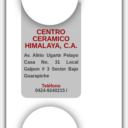
CENTRO
CERAMICO
HIMALAYA, C.A.
Av. Alirio Ugarte Pelayo
Casa No. 31 Local
Galpon # 3 Sector Bajo
Guarapiche
Teléfono
0424-9240215 /