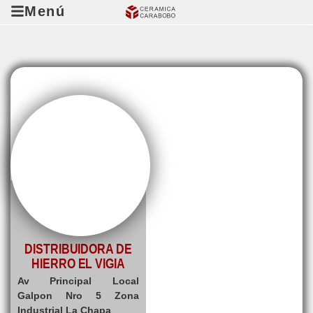
Menú
DISTRIBUIDORA DE
HIERRO EL VIGIA
Av Principal Local
Galpon Nro 5 Zona
Industrial La Chapa