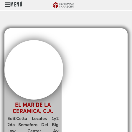
Menú
EL MAR DE LA
CERAMICA, C.A.
Edif.Celta Locales 1y2
2do Semaforo Del Big
Low Center Av