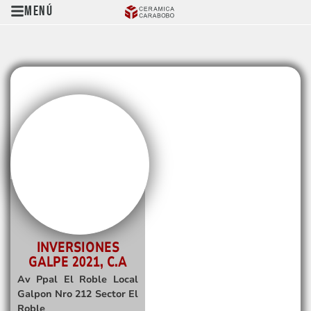
Menú
INVERSIONES
GALPE 2021, C.A
Av Ppal El Roble Local
Galpon Nro 212 Sector El
Roble