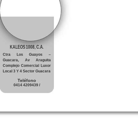
KALEOS 1008, C.A.
Ctra Los Guayos –
Guacara, Av Araguita
Complejo Comercial Luxor
Local 3 Y 4 Sector Guacara
Teléfono
0414 4209439 /