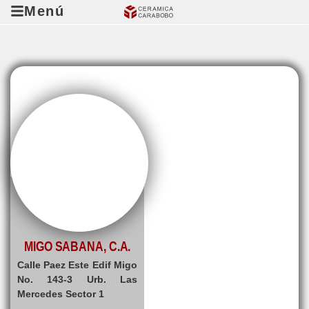
Menú
MIGO SABANA, C.A.
Calle Paez Este Edif Migo
No. 143-3 Urb. Las
Mercedes Sector 1