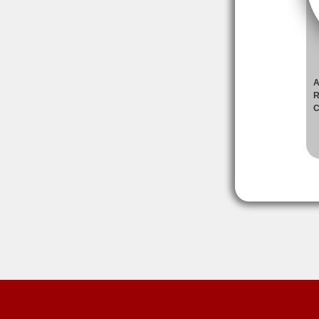
A
R
C