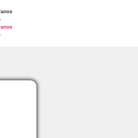
ranos
o
ranos
o