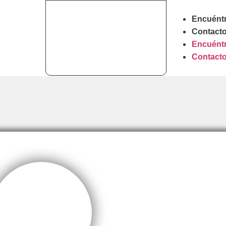
Encuént
Contact
Encuént
Contact